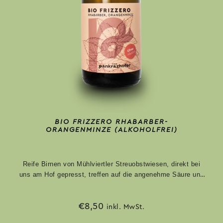
BIO FRIZZERO RHABARBER-
ORANGENMINZE (ALKOHOLFREI)
Reife Birnen von Mühlviertler Streuobstwiesen, direkt bei
uns am Hof gepresst, treffen auf die angenehme Säure und
Fruchtigkeit von Rhabarber. Tee von der Orangenminze der
Mühlviertler Bergkräuter
rundet den Genuss ab.
€
8,50
inkl. MwSt.