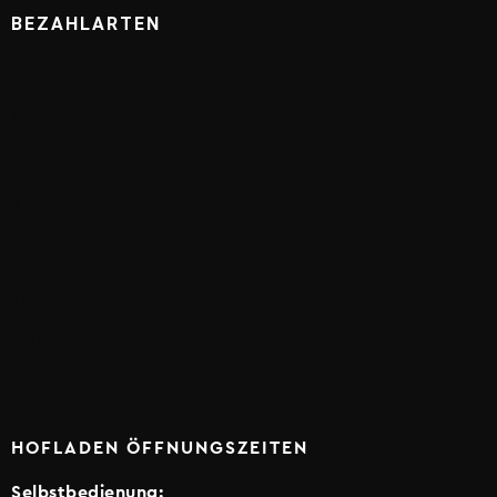
BEZAHLARTEN
Mastercard
Visa
PayPal
Klarna
SEPA-Lastschrift
Trustly
Link
EPS
HOFLADEN ÖFFNUNGSZEITEN
Selbstbedienung: