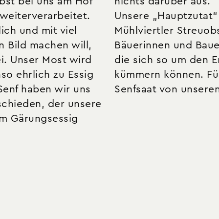
bst bei uns am Hof
nichts darüber aus.
weiterverarbeitet.
Unsere „Hauptzutat“ 
ch und mit viel
Mühlviertler Streuob
n Bild machen will,
Bäuerinnen und Bauer
i. Unser Most wird
die sich so um den E
o ehrlich zu Essig
kümmern können. Fü
Senf haben wir uns
Senfsaat von unseren
tschieden, der unsere
em Gärungsessig