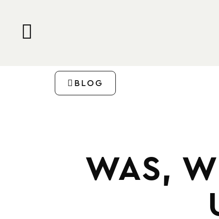
BLOG
WAS, W