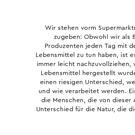
Wir stehen vorm Supermarkt
unseren Produktionsweisen z
zugeben: Obwohl wir als 
Einen Unterschied für deinen
Produzenten jeden Tag mit d
Inhaltsstoffe der Lebensmittel 
Lebensmittel zu tun haben, ist es
Einen Unterschied für die örtli
immer leicht nachzuvollziehen,
durch den Kauf gestärkt wird. 
Lebensmittel hergestellt wurd
hinzusehen? Ja ist es. Wir und v
einen riesigen Unterschied, w
regionale Produzentinnen 
und wie verarbeitet werden. Ei
Bäuerinnen und Bauern dank
die Menschen, die von dieser 
Unterschied für die Natur, die 