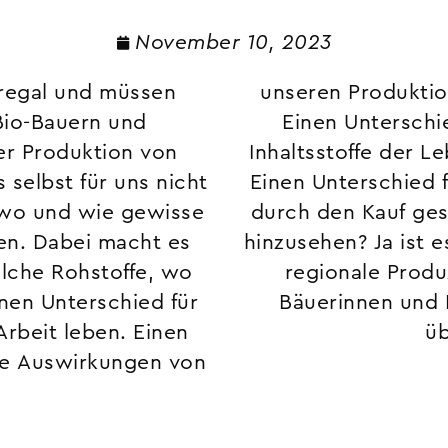
November 10, 2023
regal und müssen
u spüren bekommt.
Bio-Bauern und
 Körper, der die
er Produktion von
zum Leben benötigt.
 selbst für uns nicht
che Entwicklung, die
 wo und wie gewisse
Ist es wert, genauer
en. Dabei macht es
iele andere ehrliche,
elche Rohstoffe, wo
und Produzenten,
nen Unterschied für
en dir für deinen
Arbeit leben. Einen
üb
die Auswirkungen von