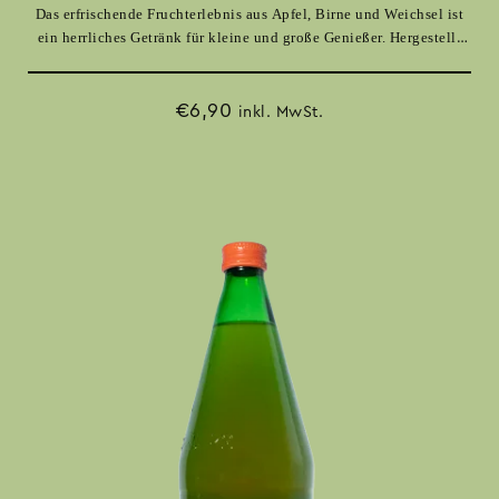
Das erfrischende Fruchterlebnis aus Apfel, Birne und Weichsel ist
ein herrliches Getränk für kleine und große Genießer. Hergestellt
aus besten Früchten, ohne Zuckerzusatz und Konservierungsmittel
und mit leichtem Prickeln, ist die Wilde Perle die ideale Wahl für
fröhliche Momente.
€
6,90
inkl. MwSt.