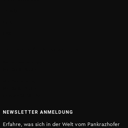
Trustly
Link
EPS
HOFLADEN ÖFFNUNGSZEITEN
Selbstbedienung:
Mo-So 8-18 Uhr
Mit Bedienung:
Mo-Sa 8-12 Uhr
Fr auch 14-18 Uhr
NEWSLETTER ANMELDUNG
Erfahre, was sich in der Welt vom Pankrazhofer