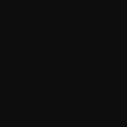
Mastercard
Visa
PayPal
Klarna
SEPA-Lastschrift
Trustly
Link
EPS
HOFLADEN ÖFFNUNGSZEITEN
Selbstbedienung:
Mo-So 8-18 Uhr