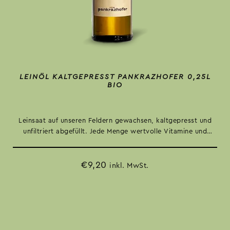
LEINÖL KALTGEPRESST PANKRAZHOFER 0,25L
BIO
Leinsaat auf unseren Feldern gewachsen, kaltgepresst und
unfiltriert abgefüllt. Jede Menge wertvolle Vitamine und
Nährwerte. Nussiger Geschmack für Salate, in Joghurt, auf
Erdäpfel oder auch einfach ein Löffelchen pur für dein
€
9,20
Wohlbefinden.
inkl. MwSt.