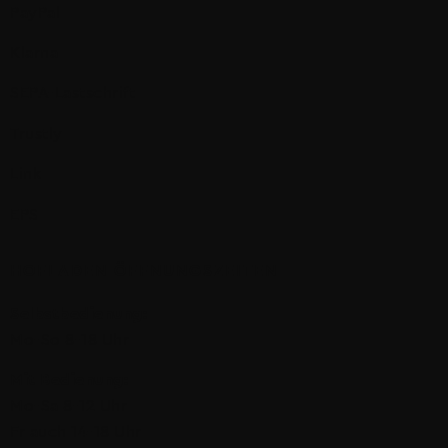
PayPal
Klarna
SEPA-Lastschrift
Trustly
Link
EPS
HOFLADEN ÖFFNUNGSZEITEN
Selbstbedienung:
Mo-So 8-18 Uhr
Mit Bedienung:
Mo-Sa 8-12 Uhr
Fr auch 14-18 Uhr