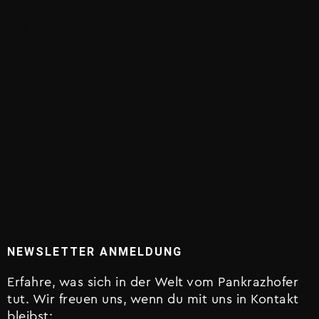
Link
EPS
HOFLADEN ÖFFNUNGSZEITEN
Selbstbedienung:
Mo-So 8-18 Uhr
Mit Bedienung:
Mo-Sa 8-12 Uhr
Fr auch 14-18 Uhr
NEWSLETTER ANMELDUNG
Erfahre, was sich in der Welt vom Pankrazhofer
tut. Wir freuen uns, wenn du mit uns in Kontakt
bleibst: