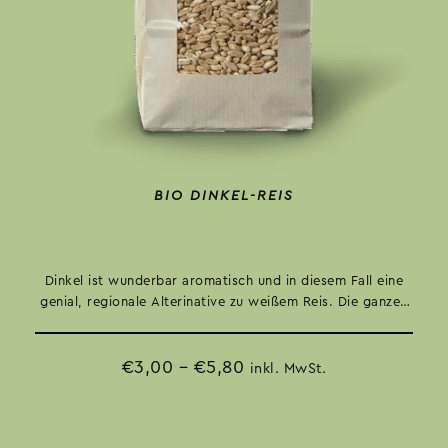
BIO DINKEL-REIS
Dinkel ist wunderbar aromatisch und in diesem Fall eine
genial, regionale Alterinative zu weißem Reis. Die ganzen
Dinkelkörner werden für unseren Dinkelreis leicht
geschliffen. Somit bleiben fast alle wertvollen Nährstoffe
vom ganzen Korn erhalten, während er nicht so lange
€
3,00
–
€
5,80
inkl. MwSt.
braucht, um weich zu werden.