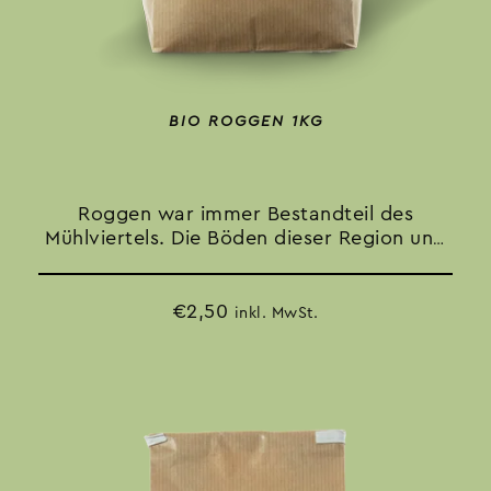
BIO ROGGEN 1KG
Roggen war immer Bestandteil des
Mühlviertels. Die Böden dieser Region und
das doch eher raue Klima sind für den
Roggen ideal, um seine
Brotbackeigenschaften entwickeln zu
€
2,50
inkl. MwSt.
können.