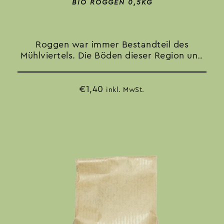
BIO ROGGEN 0,5KG
Roggen war immer Bestandteil des
Mühlviertels. Die Böden dieser Region und
das doch eher raue Klima sind für den
Roggen ideal, um seine
Brotbackeigenschaften entwickeln zu
€
1,40
inkl. MwSt.
können.