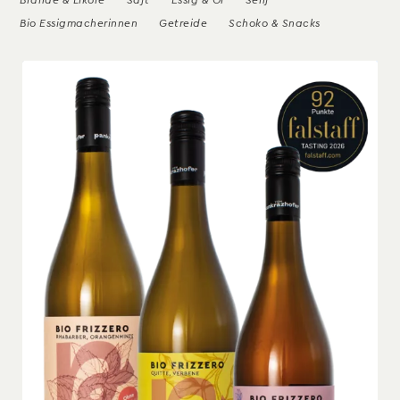
Brände & Liköre
Saft
Essig & Öl
Senf
Bio Essigmacherinnen
Getreide
Schoko & Snacks