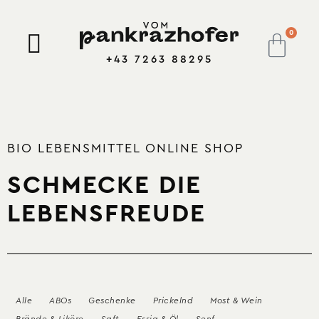
0
+43 7263 88295
BIO LEBENSMITTEL ONLINE SHOP
SCHMECKE DIE
LEBENSFREUDE
Alle
ABOs
Geschenke
Prickelnd
Most & Wein